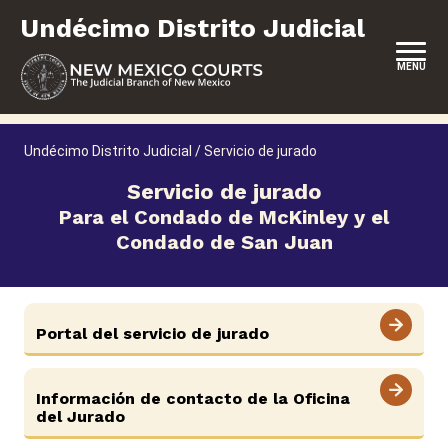
Saltar
Undécimo Distrito Judicial
al
contenido
MENU
INICIO
Undécimo Distrito Judicial
/
Servicio de jurado
REPRESENTACIÓN PROPIA
Servicio de jurado
Para el Condado de McKinley y el
SERVICIOS Y PROGRAMAS
Condado de San Juan
FORMULARIOS Y EXPEDIENTES
Portal del servicio de jurado
Carreras
Pago de sanciones y aranceles
Información de contacto de la Oficina
del Jurado
ADA y adaptaciones